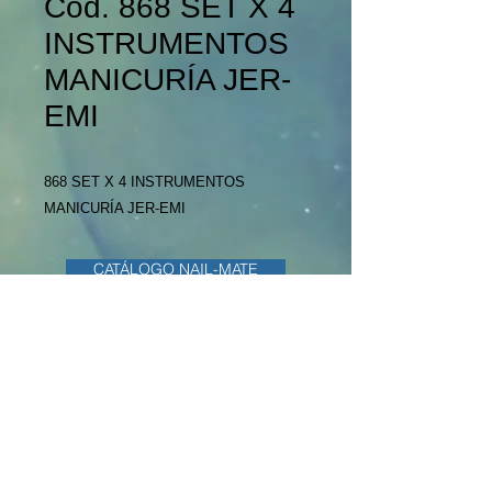
Cód. 868 SET X 4
INSTRUMENTOS
MANICURÍA JER-
EMI
868 SET X 4 INSTRUMENTOS
MANICURÍA JER-EMI
CATÁLOGO NAIL-MATE
CATÁLOGO JER-EMI
CATÁLOGO OTRAS MARCAS
Bulevar Artigas 2260 Apto. 340
11600 Montevideo
Uruguay