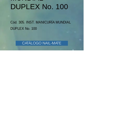
DUPLEX No. 100
Cód. 305. INST. MANICURÍA MUNDIAL
DUPLEX No. 100
CATÁLOGO NAIL-MATE
CATÁLOGO JER-EMI
CATÁLOGO OTRAS MARCAS
Bulevar Artigas 2260 Apto. 340
11600 Montevideo
Uruguay
info@naderey.com
Tel +598
2486 2799