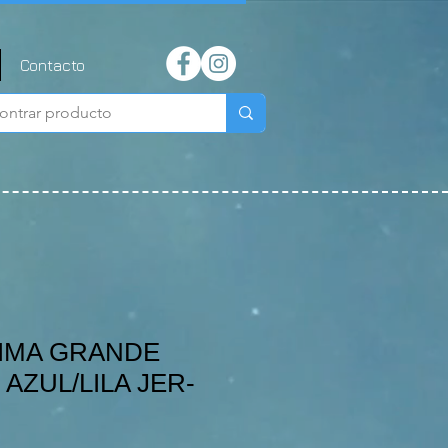
Contacto
 LIMA GRANDE
 AZUL/LILA JER-