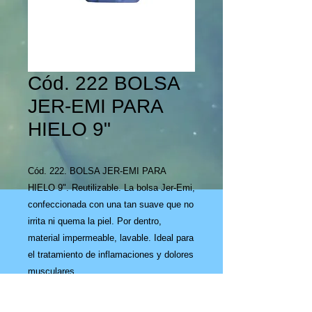
Cód. 222 BOLSA
JER-EMI PARA
HIELO 9"
Cód. 222. BOLSA JER-EMI PARA
HIELO 9". Reutilizable. La bolsa Jer-Emi,
confeccionada con una tan suave que no
irrita ni quema la piel. Por dentro,
material impermeable, lavable. Ideal para
el tratamiento de inflamaciones y dolores
musculares.
CATÁLOGO NAIL-MATE