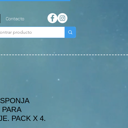
Contacto
 ESPONJA
 PARA
E. PACK X 4.