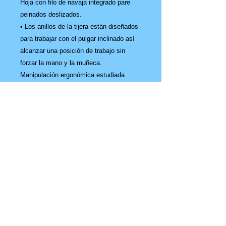
Hoja con filo de navaja integrado pare
peinados deslizados.
• Los anillos de la tijera están diseñados
para trabajar con el pulgar inclinado así
alcanzar una posición de trabajo sin
forzar la mano y la muñeca.
Manipulación ergonómica estudiada
según su estilo y uso.
Cuenta también con descanso para el
dedo anular.
• Estilo: Regular.
CATÁLOGO NAIL-MATE
CATÁLOGO JER-EMI
CATÁLOGO OTRAS MARCAS