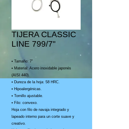
TIJERA CLASSIC
LINE 799/7"
• Tamaño: 7”
• Material: Acero inoxidable japonés
(AISI 440).
• Dureza de la hoja: 58 HRC.
• Hipoalergénicas.
• Tornillo ajustable.
• Filo: convexo.
Hoja con filo de navaja integrado y
lapeado interno para un corte suave y
creativo.